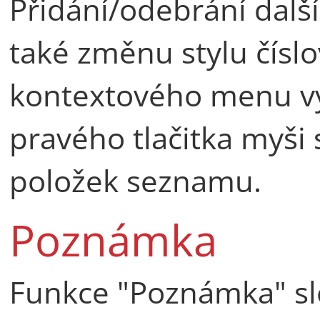
Přidání/odebrání dalš
také změnu stylu čís
kontextového menu v
pravého tlačitka myši
položek seznamu.
Poznámka
Funkce "Poznámka" slo