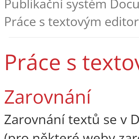
Publikační systém Doc
Práce s textovým edito
Práce s text
Zarovnání
Zarovnání textů se v 
(pro některé weby zar