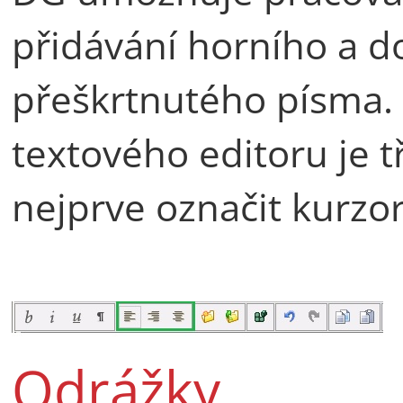
přidávání horního a d
přeškrtnutého písma. 
textového editoru je 
nejprve označit kurzo
Odrážky