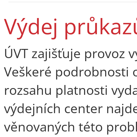
Výdej průkaz
ÚVT zajišťuje provoz 
Veškeré podrobnosti 
rozsahu platnosti vyd
výdejních center najd
věnovaných této prob