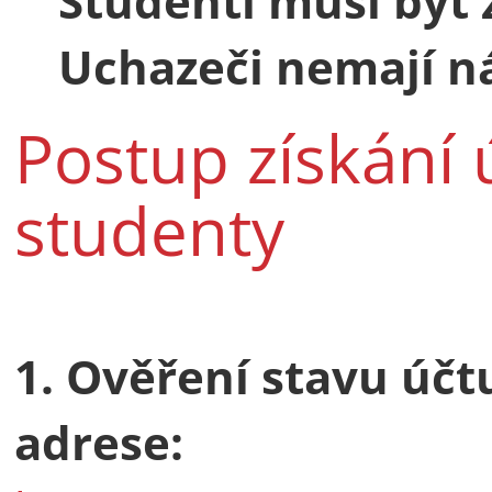
Studenti musí být 
Uchazeči nemají n
Postup získání
studenty
1. Ověření stavu úč
adrese: