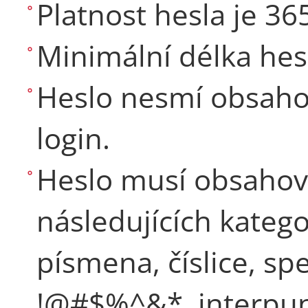
Platnost hesla je 365
Minimální délka hesl
Heslo nesmí obsahov
login.
Heslo musí obsahova
následujících kateg
písmena, číslice, spe
!@#$%^&*, interpun