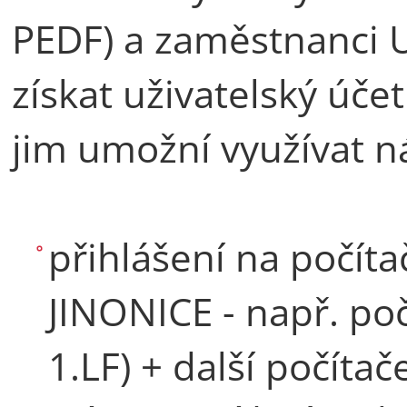
PEDF) a zaměstnanci 
získat uživatelský úč
jim umožní využívat ná
přihlášení na počít
JINONICE - např. po
1.LF) + další počítač