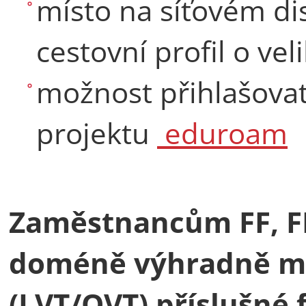
místo na síťovém dis
cestovní profil o ve
možnost přihlašovat 
projektu
eduroam
Zaměstnancům FF, FH
doméně výhradně mís
(LVT/OVT) příslušné 