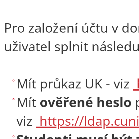
Pro založení účtu v 
uživatel splnit násled
Mít průkaz UK - viz
Mít
ověřené heslo
p
viz
https://ldap.cun