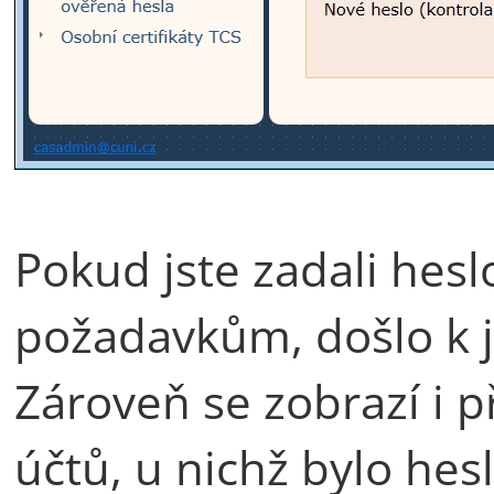
Pokud jste zadali hes
požadavkům, došlo k 
Zároveň se zobrazí i p
účtů, u nichž bylo hes