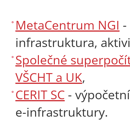
MetaCentrum NGI
-
infrastruktura, akti
Společné superpočí
VŠCHT a UK
,
CERIT SC
- výpočetn
e-infrastruktury.