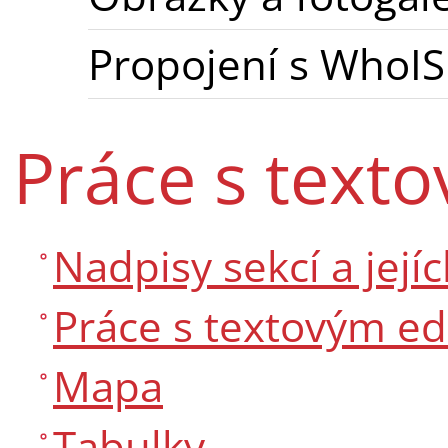
Propojení s WhoIS
Práce s text
Nadpisy sekcí a jejíc
Práce s textovým e
Mapa
Tabulky