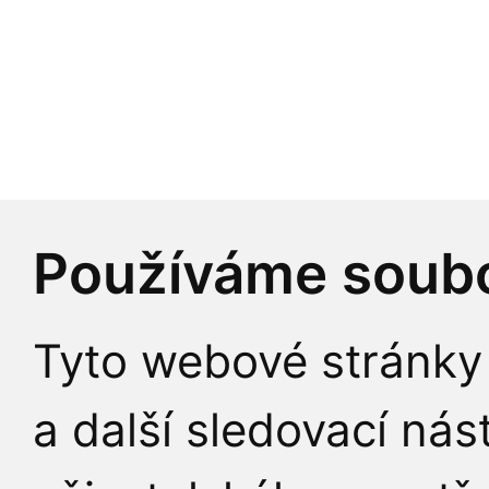
Používáme soubo
Tyto webové stránky 
a další sledovací nás
© 2026 Ústav výpoč
Přihlášení do informační