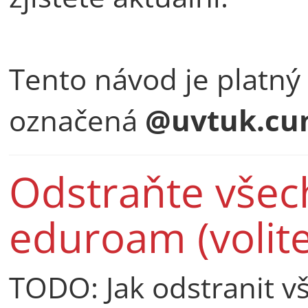
Tento návod je platný 
označená
@uvtuk.cun
Odstraňte všech
eduroam (volite
TODO: Jak odstranit v