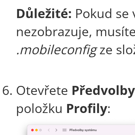
Důležité:
Pokud se 
nezobrazuje, musíte
.mobileconfig
ze sl
Otevřete
Předvolb
položku
Profily
: