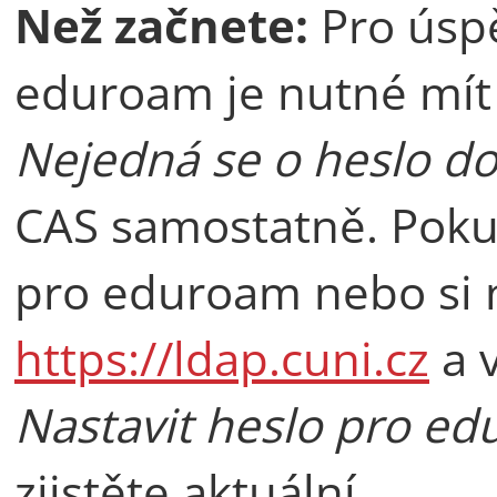
Než začnete:
Pro úspě
eduroam je nutné mít
Nejedná se o heslo d
CAS samostatně. Poku
pro eduroam nebo si ne
https://ldap.cuni.cz
a 
Nastavit heslo pro e
zjistěte aktuální.