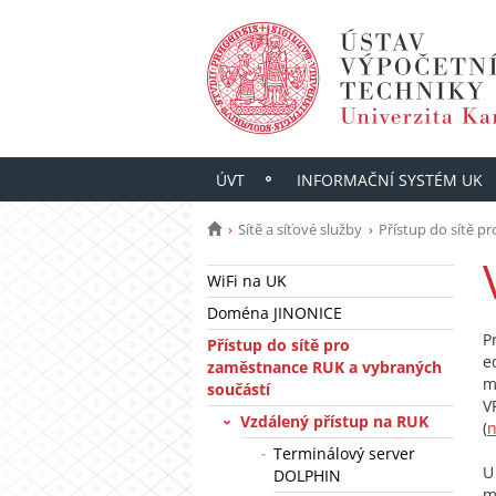
ÚVT
INFORMAČNÍ SYSTÉM UK
Sítě a síťové služby
Přístup do sítě p
WiFi na UK
Doména JINONICE
P
Přístup do sítě pro
e
zaměstnance RUK a vybraných
m
součástí
V
Vzdálený přístup na RUK
(
Terminálový server
U
DOLPHIN
m