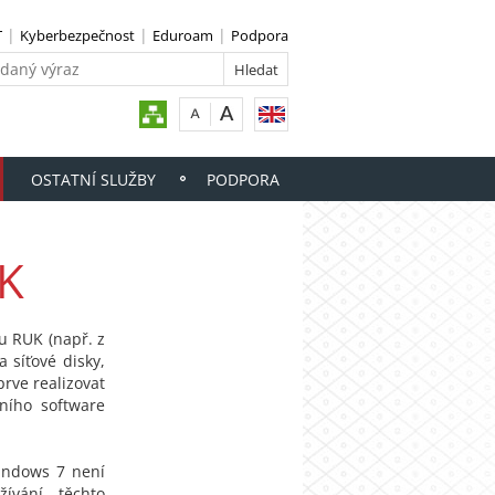
T
Kyberbezpečnost
Eduroam
Podpora
OSTATNÍ SLUŽBY
PODPORA
UK
lu RUK (např. z
 síťové disky,
rve realizovat
lního software
indows 7 není
ívání těchto