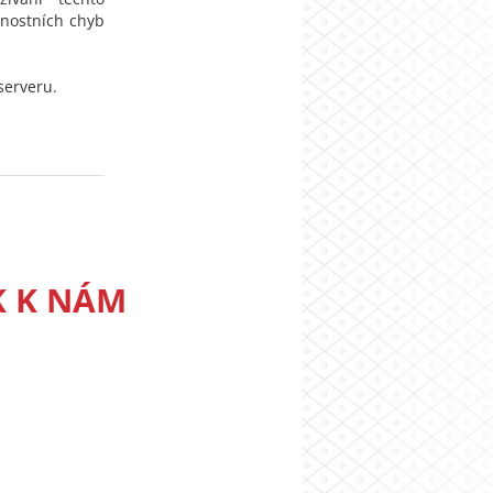
čnostních chyb
serveru.
K K NÁM