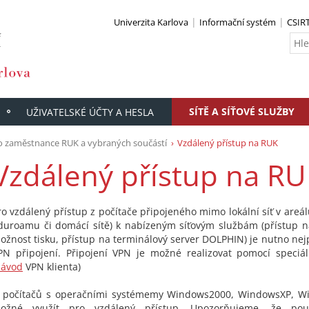
Univerzita Karlova
Informační systém
CSIR
SÍTĚ A SÍŤOVÉ SLUŽBY
UŽIVATELSKÉ ÚČTY A HESLA
ro zaměstnance RUK a vybraných součástí
Vzdálený přístup na RUK
Vzdálený přístup na R
ro vzdálený přístup z počítače připojeného mimo lokální síť v areá
duroamu či domácí sítě) k nabízeným síťovým službám (přístup na
ožnost tisku, přístup na terminálový server DOLPHIN) je nutno nejp
PN připojení. Připojení VPN je možné realizovat pomocí speciá
návod
VPN klienta)
 počítačů s operačními systémemy Windows2000, WindowsXP, W
ožné využít pro vzdálený přístup. Upozorňujeme, že použ