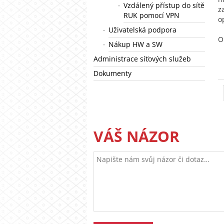
Vzdálený přístup do sítě
z
RUK pomocí VPN
o
Uživatelská podpora
O
Nákup HW a SW
Administrace síťových služeb
Dokumenty
VÁŠ NÁZOR