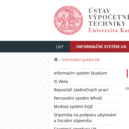
INFORMAČNÍ SYSTÉM UK
ÚVT
Informační systém UK
Informační systém Studium
IS Věda
I
Repozitář závěrečných prací
Personální systém WhoIS
Mzdový systém EGJE
Stipendia na podporu ubytování
a Sociální stipendia
Grantová agentura UK