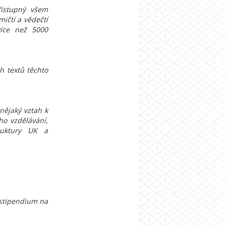
přístupný všem
ičtí a vědečtí
více než 5000
h textů těchto
nějaký vztah k
ho vzdělávání,
truktury UK a
 stipendium na