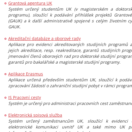
Grantová agentura UK
Systém určený studentům UK (v magisterském a doktorsk
programu), sloužící k podávání přihlášek projektů Grantov
(GAUK) a k další administrativě spojené s celým životním c
GAUK.
Akreditační databáze a oborové rady
Aplikace pro evidenci akreditovaných studijních programů 
jejich akreditace, resp. reakreditace, garantů studijních pro
jmenování členů oborových rad pro doktorské studijní progra
garantů pro bakalářské a magisterské studijní programy.
Aplikace Erasmus
Aplikace určená především studentům UK, sloužící k podáv
zpracování žádostí o zahraniční studijní pobyt v rámci progr
IS Pracovní cesty
Systém je určený pro administraci pracovních cest zaměstnanc
Elektronická spisová služba
Systém určený zaměstnancům UK, sloužící k evidenci
elektronické komunikaci uvnitř UK a také mimo UK pro