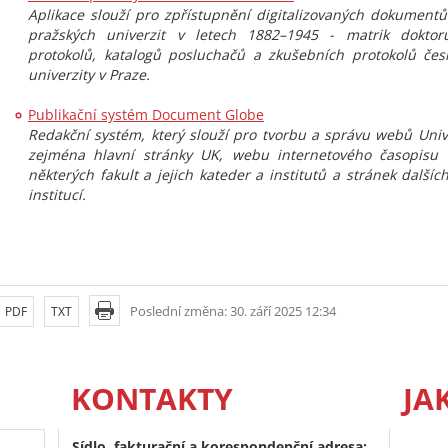
Aplikace slouží pro zpřístupnění digitalizovaných dokument
pražských univerzit v letech 1882–1945 - matrik doktorů
protokolů, katalogů posluchačů a zkušebních protokolů če
univerzity v Praze.
Publikační systém Document Globe
Redakční systém, který slouží pro tvorbu a správu webů Unive
zejména hlavní stránky UK, webu internetového časopisu
některých fakult a jejich kateder a institutů a stránek dalšíc
institucí.
Poslední změna: 30. září 2025 12:34
PDF
TXT
KONTAKTY
JA
Sídlo, fakturační a korespondenční adresa: