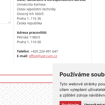
Univerzita Karlova
Ústav výpočetní techniky
Ovocný trh 560/5
Praha 1, 116 36
Česká republika
Adresa pracoviště:
Petrská 1180/3
Praha 1, 110 00
Telefon
: +420 224 491 647
E-mail:
office@uvt.cuni.cz
Používáme soub
Přihlášení do i
Tyto webové stránky použí
cílem vylepšení uživatel
a zjištění zdroje návštěvn
Souhlasím
Upravit mé p