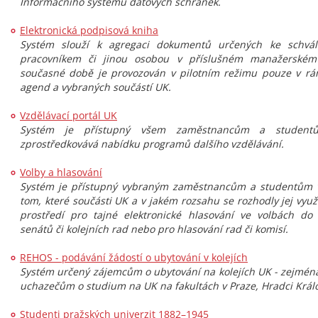
Informačního systému datových schránek.
Elektronická podpisová kniha
Systém slouží k agregaci dokumentů určených ke schvál
pracovníkem či jinou osobou v příslušném manažerském 
současné době je provozován v pilotním režimu pouze v rá
agend a vybraných součástí UK.
Vzdělávací portál UK
Systém je přístupný všem zaměstnancům a student
zprostředkovává nabídku programů dalšího vzdělávání.
Volby a hlasování
Systém je přístupný vybraným zaměstnancům a studentům v 
tom, které součásti UK a v jakém rozsahu se rozhodly jej využ
prostředí pro tajné elektronické hlasování ve volbách do
senátů či kolejních rad nebo pro hlasování rad či komisí.
REHOS - podávání žádostí o ubytování v kolejích
Systém určený zájemcům o ubytování na kolejích UK - zejmé
uchazečům o studium na UK na fakultách v Praze, Hradci Králo
Studenti pražských univerzit 1882–1945