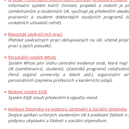
Informační systém tvůrčí činnosti, projektů a mobilit je 
zaměstnanům a studentům UK, využívají jej především akadem
pracovníci a studenti doktorských studijních programů (
unikátních uživatelů ročně).
Repozitář závěrečných prací
Přehled závěrečných prací obhajovaných na UK, včetně plnýc
prací a jejich posudků.
Personální systém WhoIs
Systém WhoIs plní úlohu centrální evidence osob, které mají 
UK (zaměstnanců, studentů, účastníků programů celoživotní
členů orgánů univerzity a fakult atd.), organizační s
personálních (zejména profesních a kariérních) údajů.
Mzdový systém EGJE
Systém EGJE slouží především k výpočtu mezd.
Aplikace Stipendia na podporu ubytování a Sociální stipendia
Dvojice aplikací určených studentům UK k podávání žádostí o
podporu ubytování a žádostí o sociální stipendium.