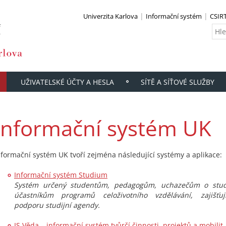
Univerzita Karlova
Informační systém
CSIR
UŽIVATELSKÉ ÚČTY A HESLA
SÍTĚ A SÍŤOVÉ SLUŽBY
Informační systém UK
nformační systém UK tvoří zejména následující systémy a aplikace:
Informační systém Studium
Systém určený studentům, pedagogům, uchazečům o stu
účastníkům programů celoživotního vzdělávání, zajišťuj
podporu studijní agendy.
IS Věda – informační systém tvůrčí činnosti, projektů a mobilit