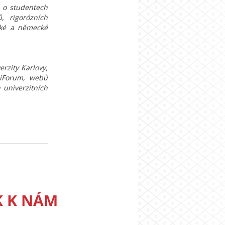
ů o studentech
, rigorózních
ské a německé
rzity Karlovy,
 iForum, webů
h univerzitních
K K NÁM