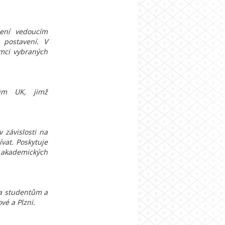
ení vedoucím
postavení. V
mci vybraných
ům UK, jimž
závislosti na
ívat. Poskytuje
 akademických
na studentům a
vé a Plzni.