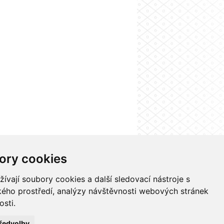
ory cookies
nformačního systému UK
Nastavení cookies
vají soubory cookies a další sledovací nástroje s
ského prostředí, analýzy návštěvnosti webových stránek
osti.
ředvolby