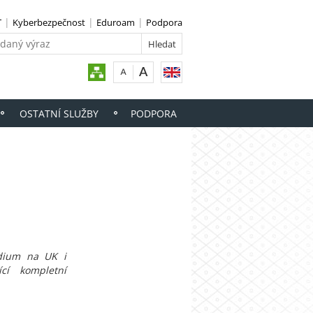
T
Kyberbezpečnost
Eduroam
Podpora
OSTATNÍ SLUŽBY
PODPORA
dium na UK i
ící kompletní