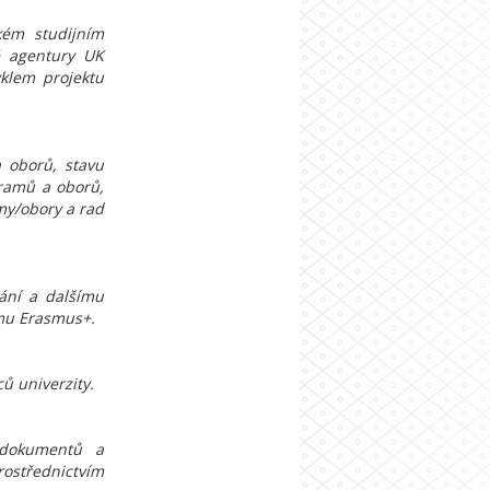
ém studijním
é agentury UK
yklem projektu
a oborů, stavu
gramů a oborů,
my/obory a rad
ání a dalšímu
amu Erasmus+.
ů univerzity.
 dokumentů a
střednictvím