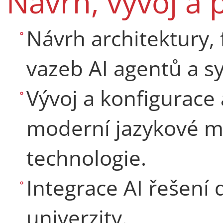
Návrh, vývoj a 
Návrh architektury, 
vazeb AI agentů a s
Vývoj a konfigurace 
moderní jazykové mo
technologie.
Integrace AI řešení
univerzity.