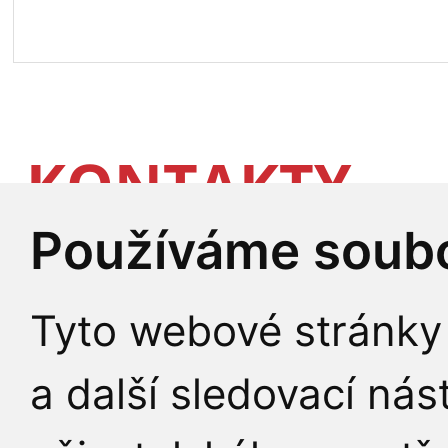
KONTAKTY
Používáme soubo
Sídlo, fakturační a
Tyto webové stránky 
Univerzita Karlova
Ústav výpočetní tech
a další sledovací nás