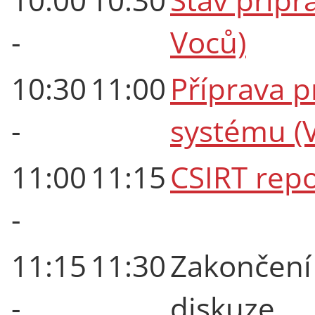
-
Voců)
10:30
11:00
Příprava p
-
systému (V
11:00
11:15
CSIRT repo
-
11:15
11:30
Zakončení
-
diskuze