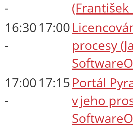
-
(František
16:30
17:00
Licencová
-
procesy (J
SoftwareO
17:00
17:15
Portál Pyr
-
v jeho pro
SoftwareO