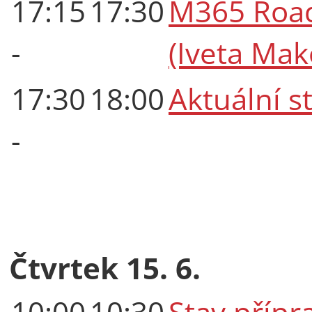
17:15
17:30
M365 Roa
-
(Iveta Ma
17:30
18:00
Aktuální s
-
Čtvrtek 15. 6.
10:00
10:30
Stav přípr