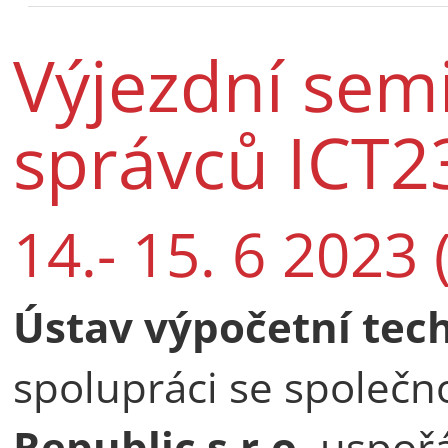
Výjezdní semi
správců ICT2
14.- 15. 6 2023 
Ústav výpočetní tec
spolupráci se společn
Republic s.r.o.
uspořá